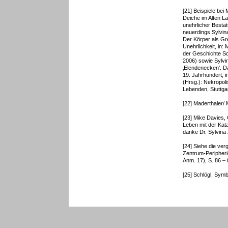
[21] Beispiele bei
Deiche im Alten La
unehrlicher Besta
neuerdings Sylvin
Der Körper als Gr
Unehrlichkeit, in:
der Geschichte Sc
2006) sowie Sylvi
‚Elendenecken’. D
19. Jahrhundert, 
(Hrsg.): Nekropoli
Lebenden, Stuttgar
[22] Maderthaler/ 
[23] Mike Davies,
Leben mit der Kat
danke Dr. Sylvina
[24] Siehe die ve
Zentrum-Peripheri
Anm. 17), S. 86 – 
[25] Schlögl, Symb