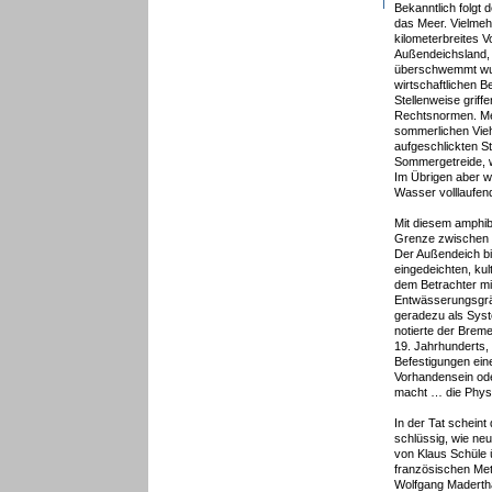
Bekanntlich folgt
das Meer. Vielmehr
kilometerbreites 
Außendeichsland, 
überschwemmt wur
wirtschaftlichen B
Stellenweise griffe
Rechtsnormen. Me
sommerlichen Vie
aufgeschlickten S
Sommergetreide, w
Im Übrigen aber w
Wasser volllaufe
Mit diesem amphib
Grenze zwischen L
Der Außendeich b
eingedeichten, kul
dem Betrachter m
Entwässerungsgr
geradezu als Syst
notierte der Brem
19. Jahrhunderts
Befestigungen eine
Vorhandensein od
macht … die Physi
In der Tat scheint
schlüssig, wie neu
von Klaus Schüle ü
französischen Met
Wolfgang Madertha