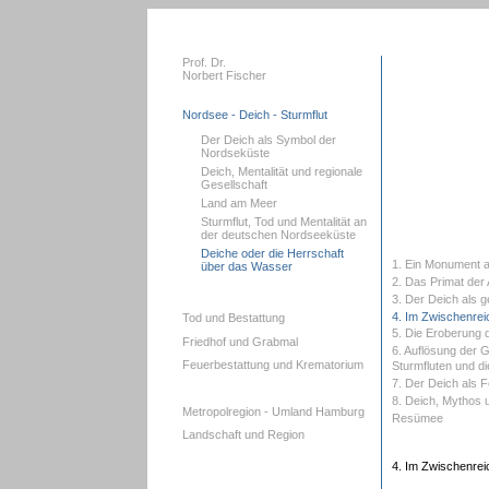
Prof. Dr.
Norbert Fischer
Nordsee - Deich - Sturmflut
Der Deich als Symbol der
Nordseküste
Deich, Mentalität und regionale
Gesellschaft
Land am Meer
Sturmflut, Tod und Mentalität an
der deutschen Nordseeküste
Deiche oder die Herrschaft
1. Ein Monument 
über das Wasser
2. Das Primat der
3. Der Deich als g
4. Im Zwischenrei
Tod und Bestattung
5. Die Eroberung
Friedhof und Grabmal
6. Auflösung der 
Feuerbestattung und Krematorium
Sturmfluten und d
7. Der Deich als 
8. Deich, Mythos 
Metropolregion - Umland Hamburg
Resümee
Landschaft und Region
4. Im Zwischenrei