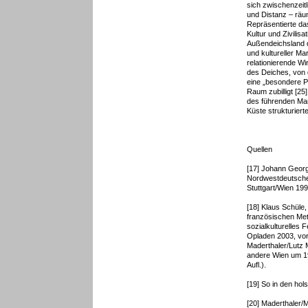
sich zwischenzeit
und Distanz – räuml
Repräsentierte da
Kultur und Zivilisa
Außendeichsland 
und kultureller Mar
relationierende W
des Deiches, von 
eine „besondere Pe
Raum zubilligt [2
des führenden Mar
Küste strukturiert
Quellen
[17] Johann Georg
Nordwestdeutsche
Stuttgart/Wien 199
[18] Klaus Schüle, 
französischen Met
sozialkulturelles F
Opladen 2003, vor
Maderthaler/Lutz 
andere Wien um 19
Aufl.).
[19] So in den ho
[20] Maderthaler/M