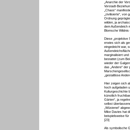
„Anarchie der Vors
Vorstadt-Beziehu
„Chaos“ manifesti
„zivilisierte“, vo
Ordnung geprägte 
wilden, ja archais
dem Außendeich 
Blomsche Wildnis 
Diese „projektive
erwies sich als g
eingedeicht war, s
Außendeichsfläch
marginalisiert und
bestattet (zum Bei
wieder der Galgen
das „Andere“ der 
Marschengesellsch
„gestaltlose Andere
Hier zeigen sich al
hoch aufgeladen 
Kulturgeschichte 
künstlich fruchtb
Gärten“, ja regelr
selbst überlasse
„Wüstenei“ abgewe
Mike Davies hat d
beispielsweise fü
[23]
Als symbolische G