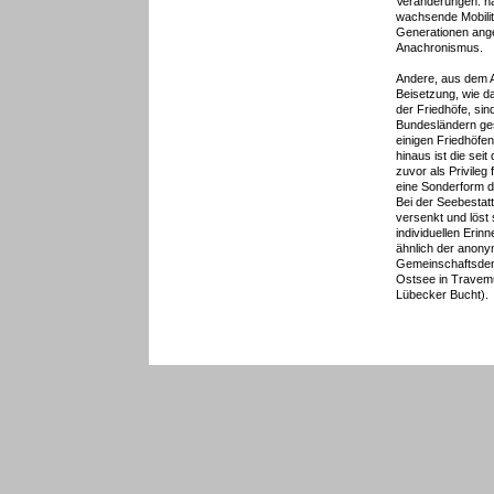
Veränderungen: na
wachsende Mobilit
Generationen ange
Anachronismus.
Andere, aus dem 
Beisetzung, wie d
der Friedhöfe, sin
Bundesländern gese
einigen Friedhöfe
hinaus ist die sei
zuvor als Privileg
eine Sonderform 
Bei der Seebestatt
versenkt und löst 
individuellen Erinn
ähnlich der anon
Gemeinschaftsden
Ostsee in Travemü
Lübecker Bucht).