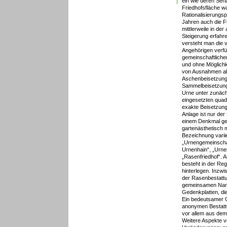
ein wie deren Seri
Friedhofsfläche w
Rationalisierungs
Jahren auch die Fr
mittlerweile in d
Steigerung erfahr
versteht man die
Angehörigen verfü
gemeinschaftliche
und ohne Möglichke
von Ausnahmen ab
Aschenbeisetzung.
Sammelbeisetzung
Urne unter zunäc
eingesetzten quad
exakte Beisetzung
Anlage ist nur de
einem Denkmal ge
gartenästhetisch m
Bezeichnung varii
„Urnengemeinscha
Urnenhain“, „Urne
„Rasenfriedhof“.
besteht in der Re
hinterlegen. Inzwi
der Rasenbestattun
gemeinsamen Name
Gedenkplatten, di
Ein bedeutsamer G
anonymen Bestattu
vor allem aus dem
Weitere Aspekte v