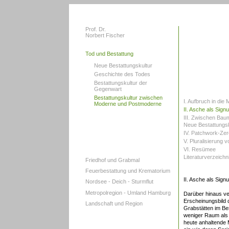
Prof. Dr.
Norbert Fischer
Tod und Bestattung
Neue Bestattungskultur
Geschichte des Todes
Bestattungskultur der
Gegenwart
Bestattungskultur zwischen
I. Aufbruch in di
Moderne und Postmoderne
II. Asche als Sign
III. Zwischen Bau
Neue Bestattungsk
IV. Patchwork-Ze
V. Pluralisierung
VI. Resümee
Literaturverzeichn
Friedhof und Grabmal
Feuerbestattung und Krematorium
II. Asche als Sign
Nordsee - Deich - Sturmflut
Metropolregion - Umland Hamburg
Darüber hinaus ve
Erscheinungsbild 
Landschaft und Region
Grabstätten im B
weniger Raum als E
heute anhaltende 