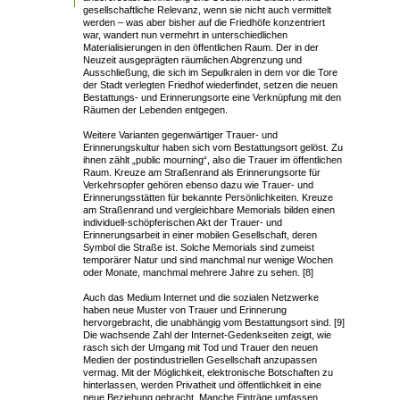
gesellschaftliche Relevanz, wenn sie nicht auch vermittelt
werden – was aber bisher auf die Friedhöfe konzentriert
war, wandert nun vermehrt in unterschiedlichen
Materialisierungen in den öffentlichen Raum. Der in der
Neuzeit ausgeprägten räumlichen Abgrenzung und
Ausschließung, die sich im Sepulkralen in dem vor die Tore
der Stadt verlegten Friedhof wiederfindet, setzen die neuen
Bestattungs- und Erinnerungsorte eine Verknüpfung mit den
Räumen der Lebenden entgegen.
Weitere Varianten gegenwärtiger Trauer- und
Erinnerungskultur haben sich vom Bestattungsort gelöst. Zu
ihnen zählt „public mourning“, also die Trauer im öffentlichen
Raum. Kreuze am Straßenrand als Erinnerungsorte für
Verkehrsopfer gehören ebenso dazu wie Trauer- und
Erinnerungsstätten für bekannte Persönlichkeiten. Kreuze
am Straßenrand und vergleichbare Memorials bilden einen
individuell-schöpferischen Akt der Trauer- und
Erinnerungsarbeit in einer mobilen Gesellschaft, deren
Symbol die Straße ist. Solche Memorials sind zumeist
temporärer Natur und sind manchmal nur wenige Wochen
oder Monate, manchmal mehrere Jahre zu sehen. [8]
Auch das Medium Internet und die sozialen Netzwerke
haben neue Muster von Trauer und Erinnerung
hervorgebracht, die unabhängig vom Bestattungsort sind. [9]
Die wachsende Zahl der Internet-Gedenkseiten zeigt, wie
rasch sich der Umgang mit Tod und Trauer den neuen
Medien der postindustriellen Gesellschaft anzupassen
vermag. Mit der Möglichkeit, elektronische Botschaften zu
hinterlassen, werden Privatheit und öffentlichkeit in eine
neue Beziehung gebracht. Manche Einträge umfassen