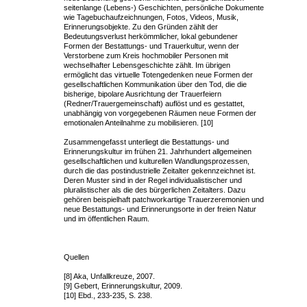
seitenlange (Lebens-) Geschichten, persönliche Dokumente
wie Tagebuchaufzeichnungen, Fotos, Videos, Musik,
Erinnerungsobjekte. Zu den Gründen zählt der
Bedeutungsverlust herkömmlicher, lokal gebundener
Formen der Bestattungs- und Trauerkultur, wenn der
Verstorbene zum Kreis hochmobiler Personen mit
wechselhafter Lebensgeschichte zählt. Im übrigen
ermöglicht das virtuelle Totengedenken neue Formen der
gesellschaftlichen Kommunikation über den Tod, die die
bisherige, bipolare Ausrichtung der Trauerfeiern
(Redner/Trauergemeinschaft) auflöst und es gestattet,
unabhängig von vorgegebenen Räumen neue Formen der
emotionalen Anteilnahme zu mobilisieren. [10]
Zusammengefasst unterliegt die Bestattungs- und
Erinnerungskultur im frühen 21. Jahrhundert allgemeinen
gesellschaftlichen und kulturellen Wandlungsprozessen,
durch die das postindustrielle Zeitalter gekennzeichnet ist.
Deren Muster sind in der Regel individualistischer und
pluralistischer als die des bürgerlichen Zeitalters. Dazu
gehören beispielhaft patchworkartige Trauerzeremonien und
neue Bestattungs- und Erinnerungsorte in der freien Natur
und im öffentlichen Raum.
Quellen
[8] Aka, Unfallkreuze, 2007.
[9] Gebert, Erinnerungskultur, 2009.
[10] Ebd., 233-235, S. 238.