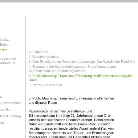
skultur
 Todes
r der
1. Einführung
2. Bestattungsrituale
ur zwischen
3. Vom Einzelgrab zur Gemeinschaftsanlage: Der Wandel der Friedhöfe
stmoderne
4. Bedeutung der Aschenbeisetzungen: Naturbestattungen,
Aschediamant und Bestattungskirchen
5. Public Mourning: Trauer und Erinnerung im öffentlichen und digitalen
Raum
6. Literaturverzeichnis
al
5. Public Mourning: Trauer und Erinnerung im öffentlichen
und digitalen Raum
d Krematorium
urmflut
Parallel dazu hat sich die Bestattungs- und
Erinnerungskultur im frühen 21. Jahrhundert neue Orte
mland Hamburg
jenseits des klassischen Friedhofs erobert. Dabei spielen
ion
Natur und Landschaft eine bedeutsame Rolle. Zugleich
resultiert daraus ein tendenzielles Auseinanderdriften von
Bestattungsort einerseits und Trauer- und Erinnerungsort
andererseits. Erinnerung und Gedächtnis bleiben ohne