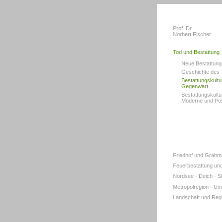
Prof. Dr.
Norbert Fischer
Tod und Bestattung
Neue Bestattung
Geschichte des
Bestattungskultu
Gegenwart
Bestattungskult
Moderne und Po
Friedhof und Grabm
Feuerbestattung un
Nordsee - Deich - St
Metropolregion - U
Landschaft und Reg