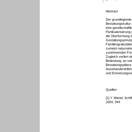
Abstract
Der grundlegende 
Bestattungskultur 
eine gesellschaftli
Partikularisierung
die Überformung d
Gestaltungsprinzip
Familiengrabstätte
zumeist naturnahe
zunehmenden Form
Zugleich verliert 
Bedeutung, an sei
Bestattungsplätze 
Auseinanderdriften
und Erinnerungsor
Quellen
[1] Y. Martel, Sch
2004, 344.