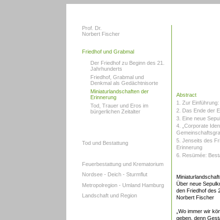
Prof. Dr.
Norbert Fischer
Friedhof und Grabmal
Der Friedhof zu Beginn des 21.
Jahrhunderts
Friedhof, Grabmal und
Denkmal als Gedächtnisorte
Miniaturlandschaften der
Abstract
Erinnerung
1. Zur Einführung:
Tod, Trauer und Eros im
2. Das Ende der E
bürgerlichen Zeitalter
3. Eine neue Sepul
4. „Corporate Iden
Gemeinschaftsgr
5. Jenseits des Fr
Tod und Bestattung
Erinnerung
6. Resümée: Besta
Feuerbestattung und Krematorium
Nordsee - Deich - Sturmflut
Miniaturlandschaf
Über neue Sepulkr
Metropolregion - Umland Hamburg
den Friedhof des 
Landschaft und Region
Norbert Fischer
„Wo immer wir kön
geben, denn Gestal