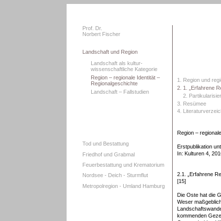
Prof. Dr.
Norbert Fischer
Landschaft und Region
Landschaft als kultur-
wissenschaftliche Kategorie
Region – regionale Identität –
1. Region und regi
Regionalgeschichte
2. 1. „Erfahrene R
Landschaft – Fallstudien
2. Partikularisi
3. Resümee
4. Literaturverzei
Region – regionale
Tod und Bestattung
Erstpublikation u
In: Kulturen 4, 201
Friedhof und Grabmal
Feuerbestattung und Krematorium
2.1. „Erfahrene Re
Nordsee - Deich - Sturmflut
[15]
Metropolregion - Umland Hamburg
Die Oste hat die 
Weser maßgeblich 
Landschaftswande
kommenden Gezeit