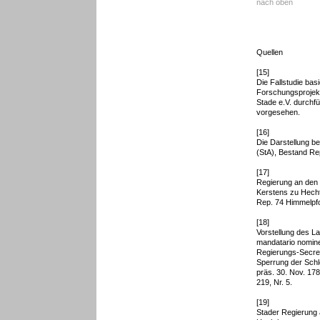
nach oben
Quellen
[15]
Die Fallstudie bas
Forschungsprojekt
Stade e.V. durchfü
vorgesehen.
[16]
Die Darstellung be
(StA), Bestand Re
[17]
Regierung an den 
Kerstens zu Hecht
Rep. 74 Himmelpfo
[18]
Vorstellung des L
mandatario nomin
Regierungs-Secret
Sperrung der Schl
präs. 30. Nov. 178
219, Nr. 5.
[19]
Stader Regierung 