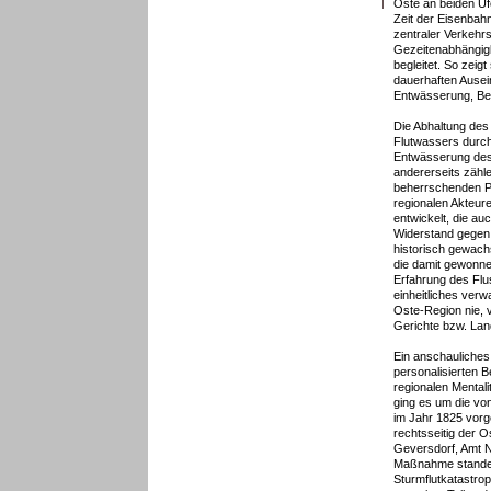
Oste an beiden Uf
Zeit der Eisenbah
zentraler Verkehr
Gezeitenabhängig
begleitet. So zeig
dauerhaften Ause
Entwässerung, B
Die Abhaltung de
Flutwassers durch
Entwässerung des
andererseits zähl
beherrschenden P
regionalen Akteur
entwickelt, die au
Widerstand gegen d
historisch gewac
die damit gewonnen
Erfahrung des Flu
einheitliches verwa
Oste-Region nie, 
Gerichte bzw. Land
Ein anschauliches 
personalisierten
regionalen Mentali
ging es um die vo
im Jahr 1825 vor
rechtsseitig der O
Geversdorf, Amt N
Maßnahme standen
Sturmflutkatastro