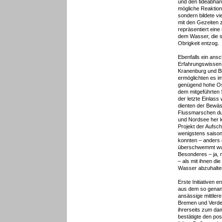
und den tideabhän
mögliche Reaktion
sondern bildete v
mit den Gezeiten 
repräsentiert ein
dem Wasser, die s
Obrigkeit entzog.
Ebenfalls ein ansc
Erfahrungswissen 
Kranenburg und Bl
ermöglichten es i
genügend hohe Os
dem mitgeführten
der letzte Einlass
dienten der Bewä
Flussmarschen dur
und Nordsee her 
Projekt der Aufsc
wenigstens saison
konnten – anders 
überschwemmt wurd
Besonderes – ja,
– als mit ihnen di
Wasser abzuhalte
Erste Initiativen
aus dem so genan
ansässige mittle
Bremen und Verden
ihrerseits zum da
bestätigte den po