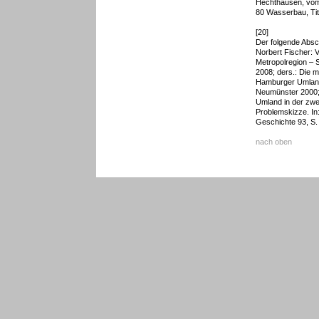
Hechthausen, vom
80 Wasserbau, Tit.
[20]
Der folgende Absc
Norbert Fischer:
Metropolregion – 
2008; ders.: Die 
Hamburger Umland
Neumünster 2000; 
Umland in der zwe
Problemskizze. In
Geschichte 93, S.
nach oben