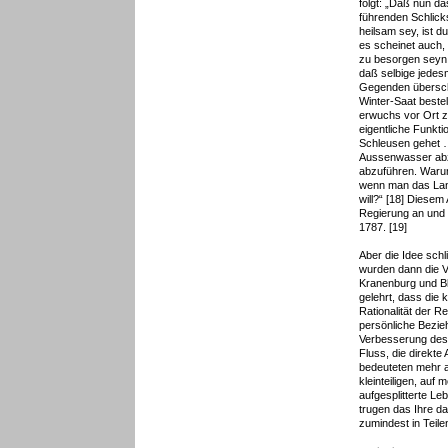
folgt: „Daß nun d
führenden Schlic
heilsam sey, ist 
es scheinet auch,
zu besorgen seyn 
daß selbige jedesm
Gegenden übersch
Winter-Saat bestel
erwuchs vor Ort z
eigentliche Funkti
Schleusen gehet …
Aussenwasser abz
abzuführen. Waru
wenn man das Lan
will?“ [18] Diesem
Regierung an und
1787. [19]
Aber die Idee schl
wurden dann die Vo
Kranenburg und Bl
gelehrt, dass die 
Rationalität der 
persönliche Bezie
Verbesserung des
Fluss, die direkt
bedeuteten mehr a
kleinteiligen, auf
aufgesplitterte Le
trugen das Ihre d
zumindest in Teile