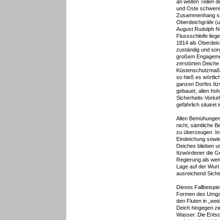
an weiten Teilen 
und Oste schwere 
Zusammenhang sc
Oberdeichgräfe (u
August Rudolph Ni
Flussschleife lieg
1814 als Oberdeic
zuständig und sor
großem Engagement
zerstörten Deiche 
Küstenschutzmaßn
so hieß es wörtlic
ganzen Dorfes Itz
gebauet, allen hoh
Sicherheits-Vorke
gefährlich situiret i
Allen Bemühungen 
nicht, sämtliche 
zu überzeugen. I
Eindeichung sowie
Deiches blieben u
Itzwördener die G
Regierung als weni
Lage auf der Wurt 
ausreichend Siche
Dieses Fallbeispie
Formen des Umgan
den Fluten in „wei
Deich hingegen zi
Wasser. Die Ents